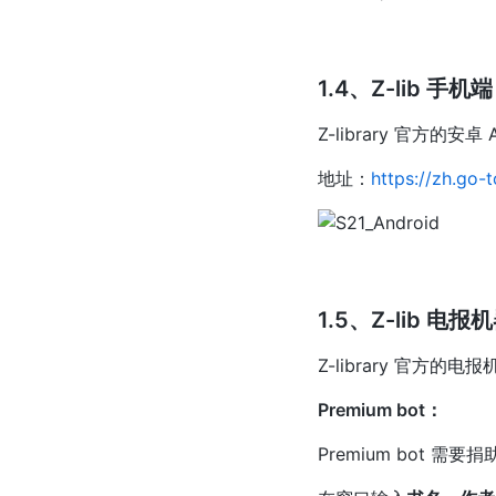
1.4、Z-lib 手机端
Z-library 官方的
地址：
https://zh.go-
1.5、Z-lib 电报
Z-library 官方
Premium bot：
Premium bot