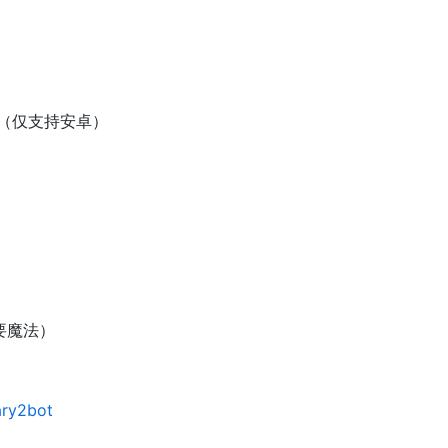
（仅支持安卓）
要魔法）
rary2bot