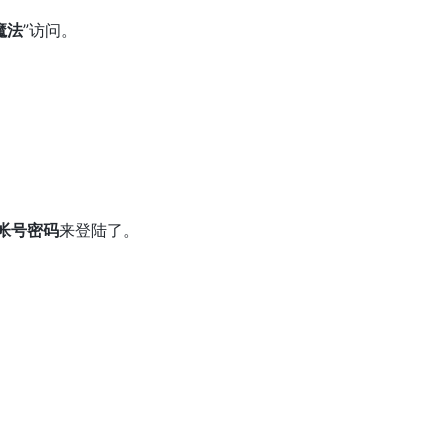
魔法
”访问。
帐号密码
来登陆了。