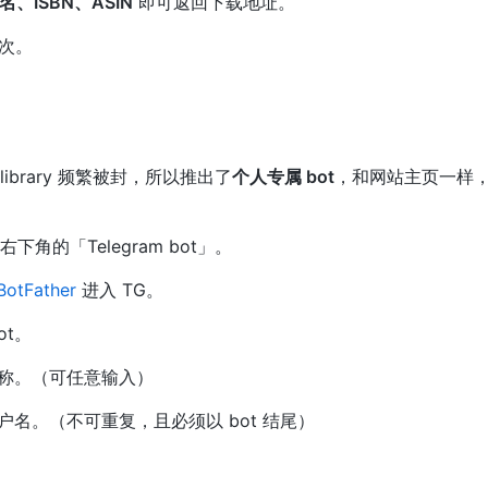
、ISBN、ASIN
即可返回下载地址。
次。
Z-library 频繁被封，所以推出了
个人专属 bot
，和网站主页一样
页面右下角的「Telegram bot」。
/BotFather
进入 TG。
ot。
 名称。（可任意输入）
用户名。（不可重复，且必须以 bot 结尾）