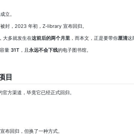
y 成立。
ry 被封，2023 年初，Z-library 宣布回归。
，大多就发生在
这前后的两个月里
，而本文，正是要带你
厘清
这
座容量
31T
，且
永远不会下线
的电子图书馆。
方项目
ary 的官方渠道，毕竟它已经正式回归。
rary 宣布回归，但换了一种方式。